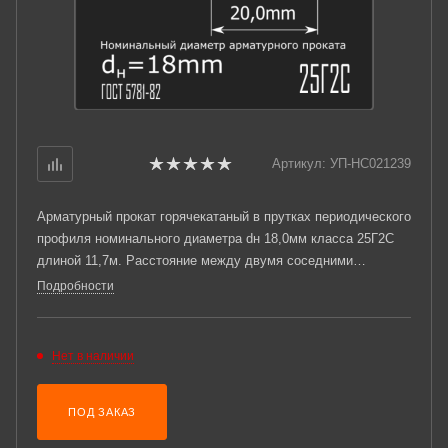
Артикул:
УП-НС021239
Арматурный прокат горячекатаный в прутках периодического
профиля номинального диаметра dн 18,0мм класса 25Г2С
длиной 11,7м. Расстояние между двумя соседними
поперечными ребрами измеренное вдоль оси проката t =
Подробности
8мм. Соответствует требованиям ГОСТ 5781-82.
Нет в наличии
ПОД ЗАКАЗ