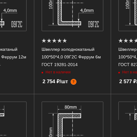
окатаный
Швеллер холоднокатаный
Швеллер
С Феррум 12м
100*50*4,0 09Г2С Феррум 6м
100*50*4
4
ГОСТ 19281-2014
ГОСТ 82
Нет в наличии
Нет в н
2 754 ₽/шт
2 577 
?