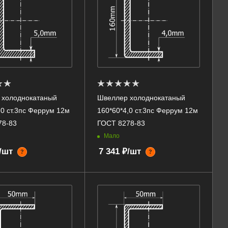
 холоднокатаный
Швеллер холоднокатаный
,0 ст.3пс Феррум 12м
160*60*4,0 ст.3пс Феррум 12м
78-83
ГОСТ 8278-83
Мало
₽/шт
7 341 ₽/шт
?
?