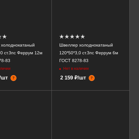
 холоднокатаный
Швеллер холоднокатаный
,0 ст.3пс Феррум 12м
120*50*3,0 ст.3пс Феррум 6м
78-83
ГОСТ 8278-83
аличии
Нет в наличии
₽/шт
2 159 ₽/шт
?
?