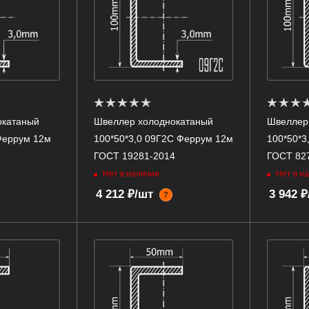
окатаный
Швеллер холоднокатаный
Швеллер
 Феррум 12м
100*50*3,0 09Г2С Феррум 12м
100*50*3
ГОСТ 19281-2014
ГОСТ 82
Нет в наличии
Нет в н
4 212 ₽/шт
3 942 
?