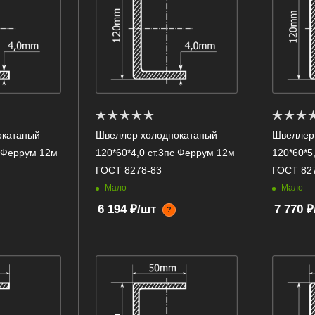
окатаный
Швеллер холоднокатаный
Швеллер
с Феррум 12м
120*60*4,0 ст.3пс Феррум 12м
120*60*5
ГОСТ 8278-83
ГОСТ 82
Мало
Мало
6 194 ₽/шт
7 770 
?