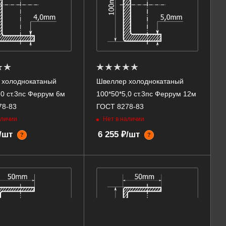
 холоднокатаный
Швеллер холоднокатаный
,0 ст.3пс Феррум 6м
100*50*5,0 ст.3пс Феррум 12м
78-83
ГОСТ 8278-83
аличии
Нет в наличии
₽/шт
6 255 ₽/шт
?
?