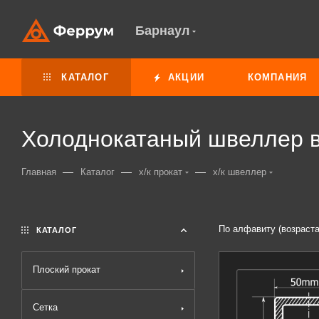
Барнаул
КАТАЛОГ
АКЦИИ
КОМПАНИЯ
Холоднокатаный швеллер 
—
—
—
Главная
Каталог
х/к прокат
х/к швеллер
По алфавиту (возраст
КАТАЛОГ
Плоский прокат
Сетка