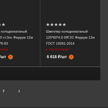
 холоднокатаный
Швеллер холоднокатаный
,0 ст.3пс Феррум 12м
120*60*4,0 09Г2С Феррум 12м
78-83
ГОСТ 19281-2014
аличии
Нет в наличии
₽/шт
6 618 ₽/шт
?
?
7