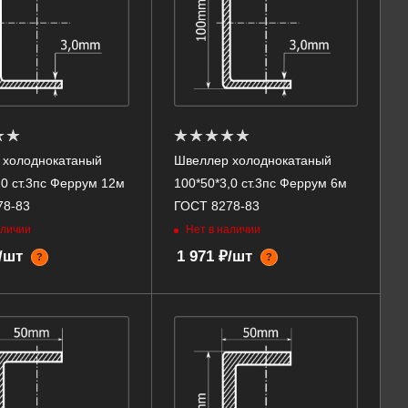
 холоднокатаный
Швеллер холоднокатаный
,0 ст.3пс Феррум 12м
100*50*3,0 ст.3пс Феррум 6м
78-83
ГОСТ 8278-83
аличии
Нет в наличии
₽/шт
1 971 ₽/шт
?
?