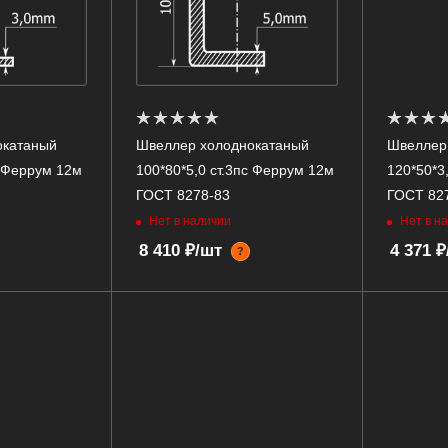
окатаный
Швеллер холоднокатаный
Швеллер
с Феррум 12м
100*80*5,0 ст.3пс Феррум 12м
120*50*3
ГОСТ 8278-83
ГОСТ 82
Нет в наличии
Нет в н
8 410 ₽/шт
4 371 
?