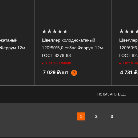
окатаный
Швеллер холоднокатаный
Швеллер
с Феррум 12м
120*50*5,0 ст.3пс Феррум 12м
120*60*3
ГОСТ 8278-83
ГОСТ 82
Нет в наличии
Нет в н
7 029 ₽/шт
4 731 
?
ПОКАЗАТЬ ЕЩЕ
1
2
3