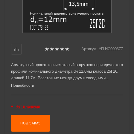
Артикул:
УП-НС000677
Арматурный прокат горячекатаный в прутках периодического
профиля номинального диаметра dн 12,0мм класса 25Г2С
длиной 11,7м. Расстояние между двумя соседними
поперечными ребрами измеренное вдоль оси проката t =
Подробности
7мм. Соответствует требованиям ГОСТ 5781-82.
Нет в наличии
ПОД ЗАКАЗ