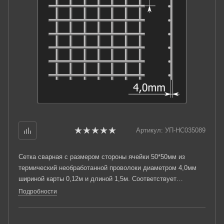
Артикул:
УП-НС035089
Сетка сварная с размером стороны ячейки 50*50мм из
термический необработанной проволоки диаметром 4,0мм
шириной карты 0,12м и длиной 1,5м. Соответствует
требованиям ТУ 25.93.13-001-03876796-2019.
Подробности