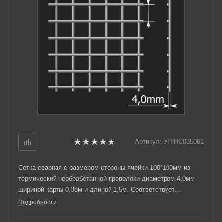
Артикул:
УП-НС035061
Сетка сварная с размером стороны ячейки 100*100мм из
термический необработанной проволоки диаметром 4,0мм
шириной карты 0,38м и длиной 1,5м. Соответствует
требованиям ТУ 25.93.13-001-03876796-2019.
Подробности