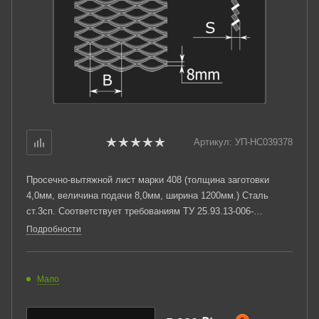
Артикул:
УП-НС039378
Просечно-вытяжной лист марки 408 (толщина заготовки
4,0мм, величина подачи 8,0мм, ширина 1200мм.) Сталь
ст.3сп. Соответствует требованиям ТУ 25.93.13-006-
03876796-2019.
Подробности
Мало